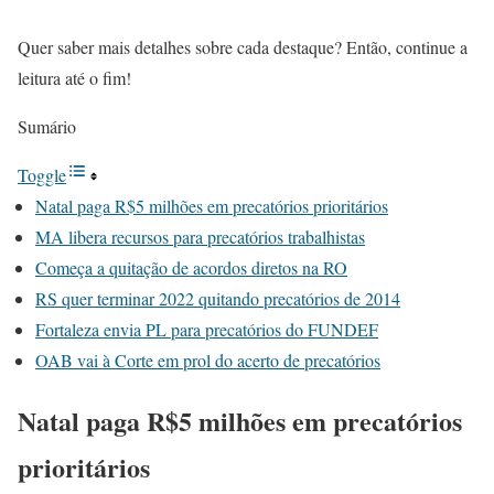
Quer saber mais detalhes sobre cada destaque? Então, continue a
leitura até o fim!
Sumário
Toggle
Natal paga R$5 milhões em precatórios prioritários
MA libera recursos para precatórios trabalhistas
Começa a quitação de acordos diretos na RO
RS quer terminar 2022 quitando precatórios de 2014
Fortaleza envia PL para precatórios do FUNDEF
OAB vai à Corte em prol do acerto de precatórios
Natal paga R$5 milhões em precatórios
prioritários