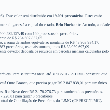
). Esse valor será distribuído em
19.091 precatórios
. Estes estão
eiro lugar está a capital do estado,
Belo Horizonte
. Ao todo, a cidade
 500.585.157,49 com 169 processos de precatórios.
amento de R$ 234.697.837,05.
nto, a soma de ambos equivale ao montante de R$ 43.903.984,17.
 383 precatórios, os quais somam juntos R$ 38.939.697,09.
ente devedor deposita os recursos em parcelas mensais calculadas pelo
ráveis. Para se ter uma ideia, até 31/03/2017, o TJMG constatou que
a está Ouro Branco, que precisa pagar R$ 2.847.838,01 para um único
ios. Rio Novo deve R$ 2.178.276,73 para também dois precatórios.
.220,81 para quitar 8 precatórios.
 à Central de Conciliação de Precatórios do TJMG (CEPREC/TJMG).