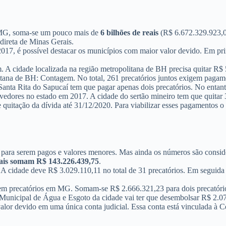
MG, soma-se um pouco mais de
6 bilhões de reais
(R$ 6.672.329.923,06
direta de Minas Gerais.
017, é possível destacar os municípios com maior valor devido. Em prim
. A cidade localizada na região metropolitana de BH precisa quitar R$
politana de BH: Contagem. No total, 261 precatórios juntos exigem pag
 Santa Rita do Sapucaí tem que pagar apenas dois precatórios. No enta
devedores no estado em 2017. A cidade do sertão mineiro tem que quitar
uitação da dívida até 31/12/2020. Para viabilizar esses pagamentos o 
para serem pagos e valores menores. Mas ainda os números são conside
uais somam R$ 143.226.439,75
.
 A cidade deve R$ 3.029.110,11 no total de 31 precatórios. Em seguid
da em precatórios em MG. Somam-se R$ 2.666.321,23 para dois precatór
unicipal de Água e Esgoto da cidade vai ter que desembolsar R$ 2.077
valor devido em uma única conta judicial. Essa conta está vinculada