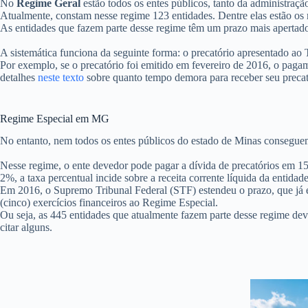
No
Regime Geral
estão todos os entes públicos, tanto da administraçã
Atualmente, constam nesse regime 123 entidades. Dentre elas estão os
As entidades que fazem parte desse regime têm um prazo mais apertado 
A sistemática funciona da seguinte forma: o precatório apresentado ao T
Por exemplo, se o precatório foi emitido em fevereiro de 2016, o pagam
detalhes
neste texto
sobre quanto tempo demora para receber seu precat
Regime Especial em MG
No entanto, nem todos os entes públicos do estado de Minas conseguem
Nesse regime, o ente devedor pode pagar a dívida de precatórios em 15
2%, a taxa percentual incide sobre a receita corrente líquida da entidad
Em 2016, o Supremo Tribunal Federal (STF) estendeu o prazo, que já e
(cinco) exercícios financeiros ao Regime Especial.
Ou seja, as 445 entidades que atualmente fazem parte desse regime deve
citar alguns.