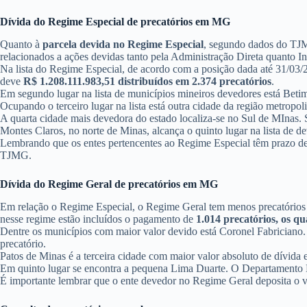
Dívida do Regime Especial de precatórios em MG
Quanto à
parcela devida no Regime Especial
, segundo dados do TJ
relacionados a ações devidas tanto pela Administração Direta quanto In
Na lista do Regime Especial, de acordo com a posição dada até 31/03/2
deve
R$ 1.208.111.983,51 distribuídos em 2.374 precatórios
.
Em segundo lugar na lista de municípios mineiros devedores está Betim
Ocupando o terceiro lugar na lista está outra cidade da região metro
A quarta cidade mais devedora do estado localiza-se no Sul de MInas.
Montes Claros, no norte de Minas, alcança o quinto lugar na lista de 
Lembrando que os entes pertencentes ao Regime Especial têm prazo de q
TJMG.
Dívida do Regime Geral de precatórios em MG
Em relação o Regime Especial, o Regime Geral tem menos precatórios 
nesse regime estão incluídos o pagamento de
1.014 precatórios, os q
Dentre os municípios com maior valor devido está Coronel Fabriciano.
precatório.
Patos de Minas é a terceira cidade com maior valor absoluto de dívi
Em quinto lugar se encontra a pequena Lima Duarte. O Departamento M
É importante lembrar que o ente devedor no Regime Geral deposita o 