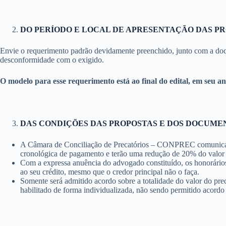
DO PERÍODO E LOCAL DE APRESENTAÇÃO DAS P
Envie o requerimento padrão devidamente preenchido, junto com a do
desconformidade com o exigido.
O modelo para esse requerimento está ao final do edital, em seu a
DAS CONDIÇÕES DAS PROPOSTAS E DOS DOCUME
A Câmara de Conciliação de Precatórios – CONPREC comunicará às
cronológica de pagamento e terão uma redução de 20% do valor d
Com a expressa anuência do advogado constituído, os honorários
ao seu crédito, mesmo que o credor principal não o faça.
Somente será admitido acordo sobre a totalidade do valor do prec
habilitado de forma individualizada, não sendo permitido acordo 