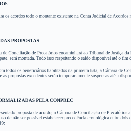
DOS
 para os acordos todo o montante existente na Conta Judicial de Acord
 DAS PROPOSTAS
e Conciliação de Precatórios encaminhará ao Tribunal de Justiça da Par
pate, será montada. Tudo isso respeitando o saldo disponível até o fim d
m todos os beneficiários habilitados na primeira lista, a Câmara de Conc
e as propostas excedentes serão temporariamente suspensas até a dispon
FORMALIZADAS PELA CONPREC
esentado proposta de acordo, a Câmara de Conciliação de Precatórios ana
so de não ser possível estabelecer precedência cronológica entre dois ou
19: