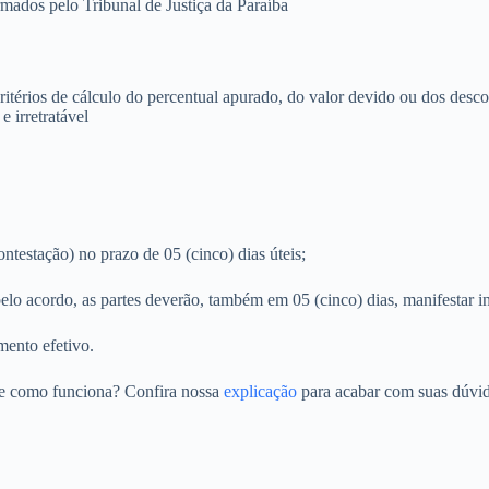
rmados pelo Tribunal de Justiça da Paraíba
ritérios de cálculo do percentual apurado, do valor devido ou dos desco
e irretratável
testação) no prazo de 05 (cinco) dias úteis;
lo acordo, as partes deverão, também em 05 (cinco) dias, manifestar in
mento efetivo.
be como funciona? Confira nossa
explicação
para acabar com suas dúvid