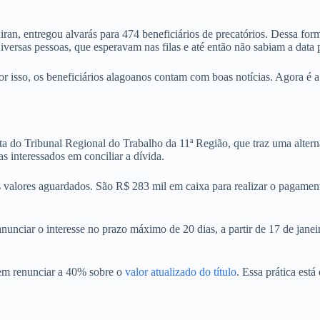
an, entregou alvarás para 474 beneficiários de precatórios. Dessa form
diversas pessoas, que esperavam nas filas e até então não sabiam a data
or isso, os beneficiários alagoanos contam com boas notícias. Agora é 
onta do Tribunal Regional do Trabalho da 11ª Região, que traz uma alte
s interessados em conciliar a dívida.
alores aguardados. São R$ 283 mil em caixa para realizar o pagamento
anunciar o interesse no prazo máximo de 20 dias, a partir de 17 de jan
 em renunciar a 40% sobre o
valor atualizado do título
. Essa prática est