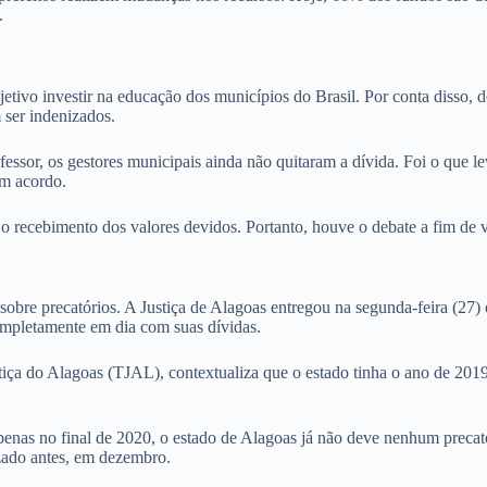
.
o investir na educação dos municípios do Brasil. Por conta disso, do
 ser indenizados.
fessor, os gestores municipais ainda não quitaram a dívida. Foi o que 
um acordo.
 o recebimento dos valores devidos. Portanto, houve o debate a fim de 
sobre precatórios. A Justiça de Alagoas entregou na segunda-feira (27) o
ompletamente em dia com suas dívidas.
iça do Alagoas (TJAL), contextualiza que o estado tinha o ano de 2019 c
penas no final de 2020, o estado de Alagoas já não deve nenhum precató
izado antes, em dezembro.