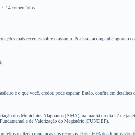
14 comentários
ormações mais recentes sobre o assunto. Por isso, acompanhe agora o co
9;
brasileiro e o que você, credor, pode esperar. Então, confira em detalhes
ociação dos Municípios Alagoanos (AMA), na manhã do dia 27 de janeir
 Fundamental e de Valorização do Magistério (FUNDEF).
efeitos realizem mudanças nos recursos. Hoje, 60% dos fundos são dest