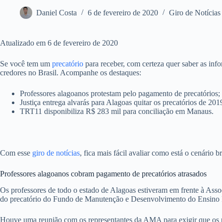
Daniel Costa
6 de fevereiro de 2020
Giro de Notícias
Atualizado em 6 de fevereiro de 2020
Se você tem um
precatório
para receber, com certeza quer saber as inf
credores no Brasil. Acompanhe os destaques:
Professores alagoanos protestam pelo pagamento de precatórios;
Justiça entrega alvarás para Alagoas quitar os precatórios de 201
TRT11 disponibiliza R$ 283 mil para conciliação em Manaus.
Com esse
giro de notícias
, fica mais fácil avaliar como está o cenário 
Professores alagoanos cobram pagamento de precatórios atrasados
Os professores de todo o estado de Alagoas estiveram em frente à Ass
do precatório do Fundo de Manutenção e Desenvolvimento do Ensino
Houve uma reunião com os representantes da AMA para exigir que os pr