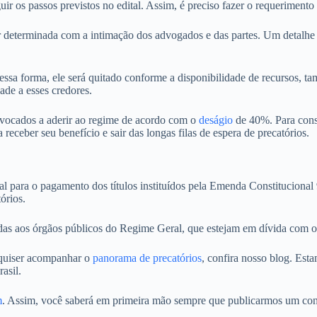
r os passos previstos no edital. Assim, é preciso fazer o requerimento
r determinada com a intimação dos advogados e das partes. Um detalhe 
 Dessa forma, ele será quitado conforme a disponibilidade de recursos,
ade a esses credores.
convocados a aderir ao regime de acordo com o
deságio
de 40%. Para consu
 receber seu benefício e sair das longas filas de espera de precatórios.
ara o pagamento dos títulos instituídos pela Emenda Constitucional 99
órios.
das aos órgãos públicos do Regime Geral, que estejam em dívida com o 
 quiser acompanhar o
panorama de precatórios
, confira nosso blog. Est
asil.
m
. Assim, você saberá em primeira mão sempre que publicarmos um co