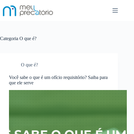
Pular
para
o
conteúdo
Categoria
O que é?
O que é?
Você sabe o que é um ofício requisitório? Saiba para
que ele serve