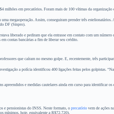
R$4 milhões em precatórios. Foram mais de 100 vítimas da organização
izou uma megaoperação. Assim, conseguiram prender três estelionatário
s do DF (Sinpro).
io estava liberado e pediram que ela entrasse em contato com um númer
 em contas bancárias a fim de liberar seu crédito.
rofessores que caíram no mesmo golpe. E, recentemente, três participa
estigação a polícia identificou 400 ligações feitas pelos golpistas. “
 apreendidos e medidas cautelares ainda em curso para identificar os 
s e pensionistas do INSS. Neste formato, o
precatório
vem de ações na
ios mínimos, hoje, equivalente a R$72.720).