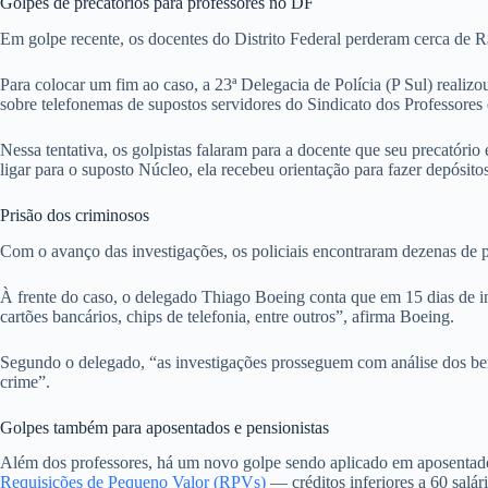
Golpes de precatórios para professores no DF
Em golpe recente, os docentes do Distrito Federal perderam cerca de 
Para colocar um fim ao caso, a 23ª Delegacia de Polícia (P Sul) real
sobre telefonemas de supostos servidores do Sindicato dos Professore
Nessa tentativa, os golpistas falaram para a docente que seu precatór
ligar para o suposto Núcleo, ela recebeu orientação para fazer depósitos
Prisão dos criminosos
Com o avanço das investigações, os policiais encontraram dezenas de p
À frente do caso, o delegado Thiago Boeing conta que em 15 dias de inv
cartões bancários, chips de telefonia, entre outros”, afirma Boeing.
Segundo o delegado, “as investigações prosseguem com análise dos bens
crime”.
Golpes também para aposentados e pensionistas
Além dos professores, há um novo golpe sendo aplicado em aposentado
Requisições de Pequeno Valor (RPVs)
— créditos inferiores a 60 salár