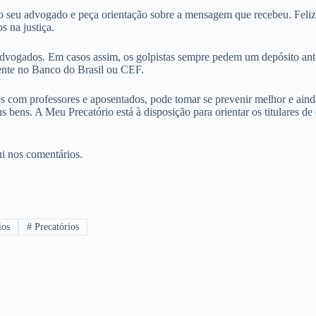
o seu advogado e peça orientação sobre a mensagem que recebeu. Feliz
s na justiça.
ados. Em casos assim, os golpistas sempre pedem um depósito antes de
mente no Banco do Brasil ou CEF.
s com professores e aposentados, pode tomar se prevenir melhor e aind
us bens.
A Meu Precatório está à disposição para orientar os titulares d
ui nos comentários.
ios
#
Precatórios