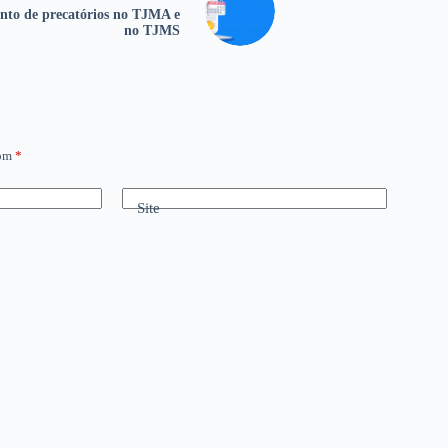
to de precatórios no TJMA e
no TJMS
com
*
Site