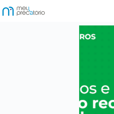
Pular
para
o
conteúdo