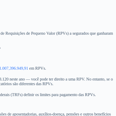
to de Requisições de Pequeno Valor (RPVs) a segurados que ganharam
?
.007,396.949,91
em RPVs.
8.120 neste ano — você pode ter direito a uma RPV. No entanto, se o
catórios são diferentes das RPVs.
derais (TRFs) definir os limites para pagamento das RPVs.
ões de aposentadorias, auxílios-doença, pensões e outros benefícios