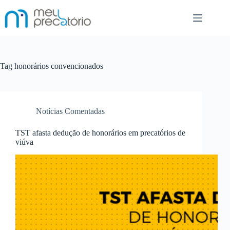
Pular
para
o
conteúdo
Tag
honorários convencionados
Notícias Comentadas
TST afasta dedução de honorários em precatórios de
viúva