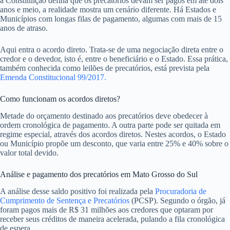
a Constituição defina que os precatórios devam ser pagos em até dois
anos e meio, a realidade mostra um cenário diferente. Há Estados e
Municípios com longas filas de pagamento, algumas com mais de 15
anos de atraso.
Aqui entra o acordo direto. Trata-se de uma negociação direta entre o
credor e o devedor, isto é, entre o beneficiário e o Estado. Essa prática,
também conhecida como leilões de precatórios, está prevista pela
Emenda Constitucional 99/2017.
Como funcionam os acordos diretos?
Metade do orçamento destinado aos precatórios deve obedecer à
ordem cronológica de pagamento. A outra parte pode ser quitada em
regime especial, através dos acordos diretos. Nestes acordos, o Estado
ou Município propõe um desconto, que varia entre 25% e 40% sobre o
valor total devido.
Análise e pagamento dos precatórios em Mato Grosso do Sul
A análise desse saldo positivo foi realizada pela
Procuradoria de
Cumprimento de Sentença e Precatórios
(PCSP). Segundo o órgão, já
foram pagos mais de R$ 31 milhões aos credores que optaram por
receber seus créditos de maneira acelerada, pulando a fila cronológica
de espera.