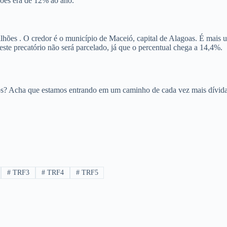
ções era de 12% ao ano.
hões . O credor é o município de Maceió, capital de Alagoas. É mais 
ste precatório não será parcelado, já que o percentual chega a 14,4%.
os? Acha que estamos entrando em um caminho de cada vez mais dívida 
#
TRF3
#
TRF4
#
TRF5