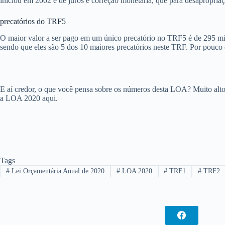
iniciou em 2002 é de juros e correção monetária, que para desapropria
precatórios do TRF5
O maior valor a ser pago em um único precatório no TRF5 é de 295 mil
sendo que eles são 5 dos 10 maiores precatórios neste TRF. Por pouco e
E aí credor, o que você pensa sobre os números desta LOA? Muito alt
a LOA 2020 aqui.
Tags
#
Lei Orçamentária Anual de 2020
#
LOA 2020
#
TRF1
#
TRF2