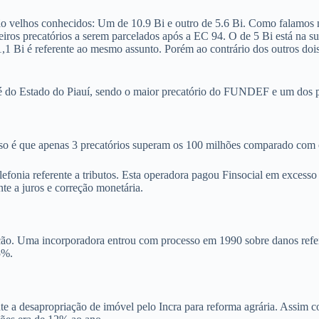
são velhos conhecidos: Um de 10.9 Bi e outro de 5.6 Bi. Como falamos 
iros precatórios a serem parcelados após a EC 94. O de 5 Bi está na sua
1 Bi é referente ao mesmo assunto. Porém ao contrário dos outros dois,
é do Estado do Piauí, sendo o maior precatório do FUNDEF e um dos pr
so é que apenas 3 precatórios superam os 100 milhões comparado com 
efonia referente a tributos. Esta operadora pagou Finsocial em excess
nte a juros e correção monetária.
ação. Uma incorporadora entrou com processo em 1990 sobre danos refe
5%.
nte a desapropriação de imóvel pelo Incra para reforma agrária. Assim 