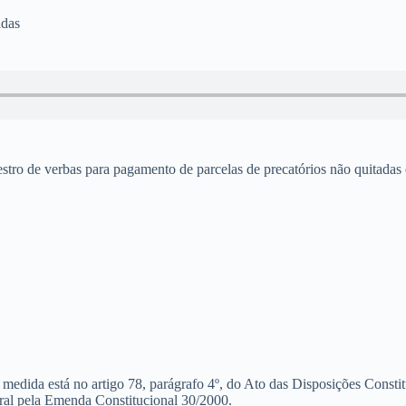
adas
o de verbas para pagamento de parcelas de precatórios não quitadas é p
 medida está no artigo 78, parágrafo 4º, do Ato das Disposições Const
eral pela Emenda Constitucional 30/2000.