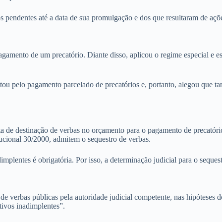
s pendentes até a data de sua promulgação e dos que resultaram de açõe
agamento de um precatório. Diante disso, aplicou o regime especial e e
u pelo pagamento parcelado de precatórios e, portanto, alegou que ta
ta de destinação de verbas no orçamento para o pagamento de precatório
itucional 30/2000, admitem o sequestro de verbas.
mplentes é obrigatória. Por isso, a determinação judicial para o seques
o de verbas públicas pela autoridade judicial competente, nas hipóteses
tivos inadimplentes”.