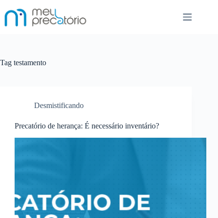
Pular
para
o
conteúdo
Tag
testamento
Desmistificando
Precatório de herança: É necessário inventário?