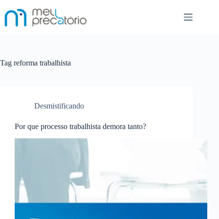
Pular
para
o
conteúdo
Tag
reforma trabalhista
Desmistificando
Por que processo trabalhista demora tanto?