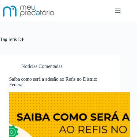
Pular
para
o
conteúdo
Tag
refis DF
Notícias Comentadas
Saiba como será a adesão ao Refis no Distrito
Federal