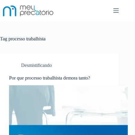
Pular
para
o
conteúdo
Tag
processo trabalhista
Desmistificando
Por que processo trabalhista demora tanto?