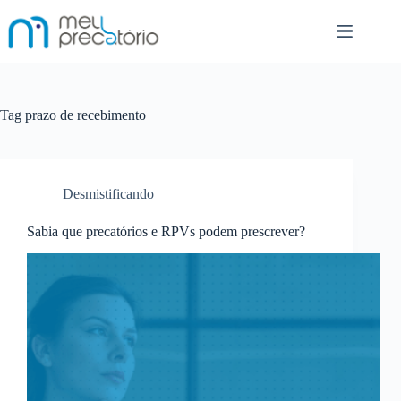
Pular
para
o
conteúdo
Tag
prazo de recebimento
Desmistificando
Sabia que precatórios e RPVs podem prescrever?