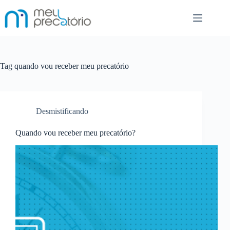
Pular
para
o
conteúdo
Tag
quando vou receber meu precatório
Desmistificando
Quando vou receber meu precatório?