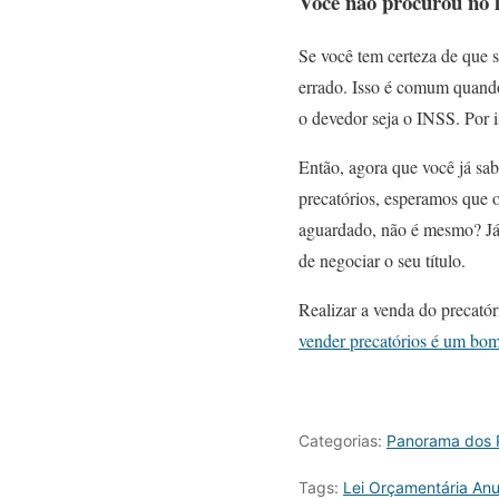
Você não procurou no l
Se você tem certeza de que 
errado. Isso é comum quando
o devedor seja o INSS. Por is
Então, agora que você já sab
precatórios, esperamos que o
aguardado, não é mesmo? Já 
de negociar o seu título.
Realizar a venda do precatór
vender precatórios é um bo
Categorias:
Panorama dos P
Tags:
Lei Orçamentária Anu