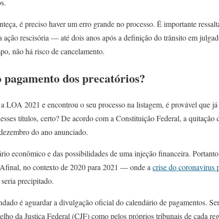
s.
teça, é preciso haver um erro grande no processo. É importante ressalt
ação rescisória — até dois anos após a definição do trânsito em julgad
mpo, não há risco de cancelamento.
 pagamento dos precatórios?
 a LOA 2021 e encontrou o seu processo na listagem, é provável que já 
sses títulos, certo? De acordo com a Constituição Federal, a quitação d
e dezembro do ano anunciado.
io econômico e das possibilidades de uma injeção financeira. Portanto,
. Afinal, no contexto de 2020 para 2021 — onde a
crise do coronavírus 
seria precipitado.
dado é aguardar a divulgação oficial do calendário de pagamentos. Se
lho da Justiça Federal (CJF) como pelos próprios tribunais de cada reg