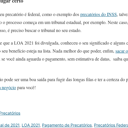
ugar certo
seu precatório é federal, como o exemplo dos
precatórios do INSS
, talv
 o processo começa em um tribunal estadual, por exemplo. Neste caso, 
so, é preciso buscar o tribunal no seu estado.
e que a LOA 2021 foi divulgada, conheceu o seu significado e alguns cr
 seu benefício esteja na lista. Nada melhor do que poder, enfim,
sacar o
se você ainda aguarda o pagamento, sem estimativa de datas, saiba q
io pode ser uma boa saída para fugir das longas filas e ter a certeza d
m negócio
para você!
recatórios
al de 2021
,
LOA 2021
,
Pagamento de Precatórios
,
Precatórios Feder