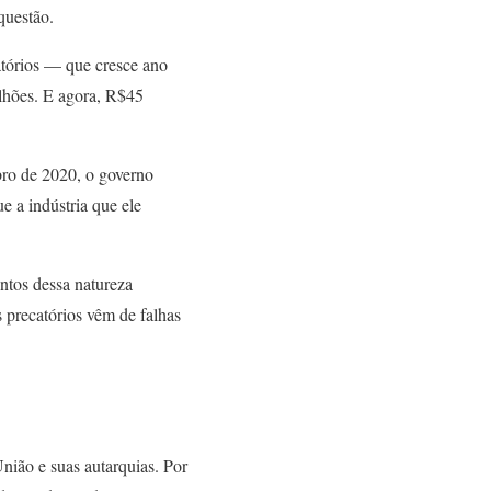
 questão.
tórios — que cresce ano
lhões. E agora, R$45
bro de 2020, o governo
 a indústria que ele
ntos dessa natureza
s precatórios vêm de falhas
nião e suas autarquias. Por