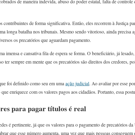
 cobrados de maneira indevida, abuso do poder estatal, falta de controle
ontribuintes de forma significativa. Então, eles recorrem à Justiça para
a longa batalha nos tribunais. Mesmo sendo vitorioso, ainda precisa ag
 diversos os precatórios que aguardam pagamento.
a imensa e cansativa fila de espera se forma. O beneficiário, já lesado,
so ter sempre em mente que os precatórios são direitos dos credores, 
 que foi definido como seu em uma
ação judicial
. Ao avaliar por esse pon
o que enriquece com os valores pagos aos cidadãos. Portanto, essa pos
es para pagar títulos é real
des é pertinente, já que os valores para o pagamento de precatórios da
embrar que esse número aumenta, uma vez que mais pessoas conseguem 