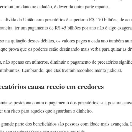
 erro ou um dano ao cidadão, é dever da outra parte reparar.
e a dívida da União com precatórios é superior a R$ 170 bilhões, de a
maneira, ter um pagamento de R$ 45 bilhões por ano não é algo exager
aso na quitação desses débitos, os valores pagos a cada ano também au
 que prova que os poderes estão destinando mais verba para quitar as d
 não apenas em números, diminuir o pagamento de precatórios signific
ontribuintes. Lembrando, que eles tiveram reconhecimento judicial.
catórios causa receio em credores
ia se posiciona contra o pagamento dos precatórios, sua postura caus
ser um risco para aqueles que aguardam o dinheiro.
 grande parte dos beneficiários são pessoas com idade mais avançada
não conseguir receber o seu precatório em vida.