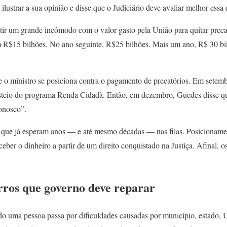
a ilustrar a sua opinião e disse que o Judiciário deve avaliar melhor essa
ir um grande incômodo com o valor gasto pela União para quitar preca
 R$15 bilhões. No ano seguinte, R$25 bilhões. Mais um ano, R$ 30 bi
ue o ministro se posiciona contra o pagamento de precatórios. Em setem
custeio do programa Renda Cidadã. Então, em dezembro, Guedes disse que
conosco”.
, que já esperam anos — e até mesmo décadas — nas filas. Posicioname
er o dinheiro a partir de um direito conquistado na Justiça. Afinal, o
rros que governo deve reparar
 uma pessoa passa por dificuldades causadas por município, estado, U